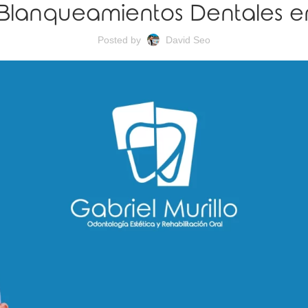
 Blanqueamientos Dentales 
Posted by
David Seo